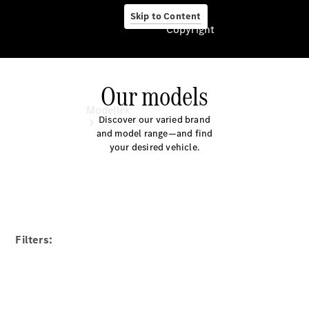
Skip to Content
Copyright
Our models
Copyright
Modellek
Discover our varied brand
and model range—and find
your desired vehicle.
Minden modell
Filters:
Elektromos
modellek